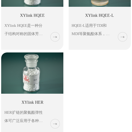
品；PU塑胶地板和体育
可以用于聚氨酯涂料、
场地、建筑防水涂料，
胶黏剂、微孔弹性体
XYlink HQEE
XYlink HQEE-L
电子元器件密封和绝缘
等。它也是环氧树脂优
等等。
XYlink HQEE是一种分
HQEE-L适用于TDI和
良的固化剂。
子结构对称的固体芳香
MDI等聚氨酯体系，可
族二醇扩链剂。需预先
广泛应用于聚氨酯弹性
熔化后使用。它与MDI
体（浇注型、热塑性、
预聚物有着良好的配伍
混炼型）、聚氨酯胶黏
性，特别是用于MDI系
剂、密封材料、涂料、
列PU制品时，与MOCA
泡沫塑料、氨纶、运动
相比可有效延长釜中寿
场地铺装材料等领域。
命，方便操作，与脂肪
族二醇扩链剂相比，能
XYlink HER
明显改善制品的拉伸强
HER扩链的聚氨酯弹性
度、撕裂强度、耐热
体可广泛应用于各种辊
性、压缩变形、硬度和
轮、密封件、耐磨内