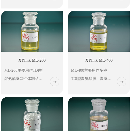
香族二胺扩链剂，主要
注型聚氨酯弹性体的硬
性体制品，如滑板轮、
用作浇注型聚氨酯弹性
度、撕裂强度、耐热
各类胶辊、模具内衬、
体及铺装材料、防水涂
性、动态内生热等性能
旋流器、传动带、联轴
料、胶黏剂等弹性材料
都比MOCA扩链的好
器、筛网、密封制品
的扩链剂或固化剂，这
等。
些聚氨酯材料具有优良
的性能，被广泛应用于
机械、建筑、交通运输
XYlink ML-200
XYlink ML-400
（车/船/飞机/铁路/公路/
ML-200主要用作TDI型
ML-400主要用作多种
桥梁）、采矿工业、电
聚氨酯脲弹性体制品的
TDI型聚氨酯脲、聚脲弹
子电器和体育设施等领
扩链剂/固化剂，特别是
性体的喷涂工艺，也可
域。具体应用包括：滑
在浇注弹性体的制备中
和其他慢扩链剂混合用
板轮、各类胶辊、模具
有着广泛的使用，还可
于浇注弹性体的扩链剂/
内衬、旋流器、传动
以用于聚氨酯涂料、胶
固化剂，制备的聚氨酯
带、联轴器、筛网、密
黏剂、微孔弹性体、喷
弹性体具有优良的性
封制品等浇注型PU制
涂聚脲材料等。
能。 XYlink ML-400还