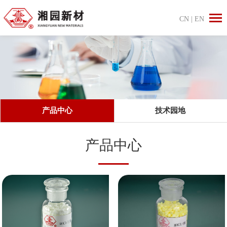
CN
|
EN
产品中心
技术园地
产品中心