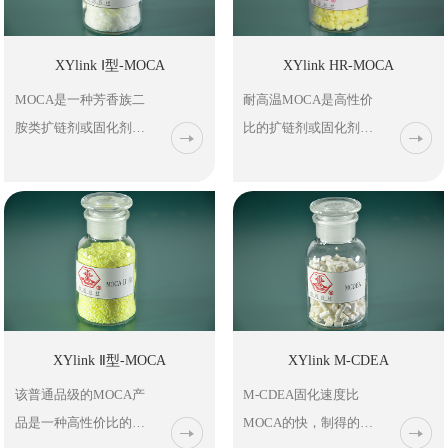
XYlink Ⅰ型-MOCA
XYlink HR-MOCA
MOCA是一种芳香族二
耐高温MOCA是高性价
胺类扩链剂或固化剂，
比的扩链剂或固化剂，
主要用于制造浇注型聚
以MOCA作扩链剂/固化
氨酯弹性体如滑板轮、
剂的聚氨酯弹性体被广
砻谷胶辊、刮片等，以
泛应用于机械、建筑、
MOCA为固化剂制造的
交通运输（车/船/飞机/
聚氨酯弹性体广泛应用
铁路/桥梁等）、采矿工
于机械、建筑、汽车、
业、电子电器密封和绝
飞机制造、采矿工业和
缘（元器件包封/胶/部
体育设施制造等领域
件/柔性电路板等）、体
XYlink Ⅱ型-MOCA
XYlink M-CDEA
中。
育设施等领域。该耐高
该普通品级的MOCA产
M-CDEA固化速度比
温品级的MOCA主要适
品是一种高性价比的芳
MOCA的快，制得的浇
用于浅色的浇注型PU弹