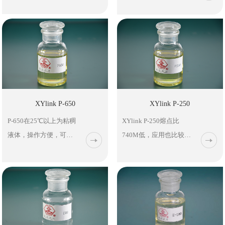
可用于弹性体、胶黏
流动性或变成蜡状，温
剂、涂料、密封/灌封胶
热到25℃以上为粘稠液
等。使用该固化剂时，
体，操作方便，可在室
操作宽容度较大，可手
温下与TDI型和MDI型预
工或自动化浇注。它更
聚体混合、浇注和固
适合采用热浇注工艺与
化，特别适用于现场加
TDI(80/20)-聚醚型或聚
工，制备弹性聚氨酯材
酯型聚氨酯预聚体混
料。
XYlink P-650
XYlink P-250
合，制备的弹性体具有
P-650在25℃以上为粘稠
XYlink P-250熔点比
优良的力学性能、耐热
液体，操作方便，可在
740M低，应用也比较方
性、耐水解性、电性
室温下与TDI型和MDI型
便，制品硬度比基于较
能、耐化学品（包括耐
预聚体混合、浇注和固
P-1000和P-650的高。
油/溶剂/潮湿/臭氧等）
化，特别适用于现场加
性能。
工，制备弹性聚氨酯材
料。