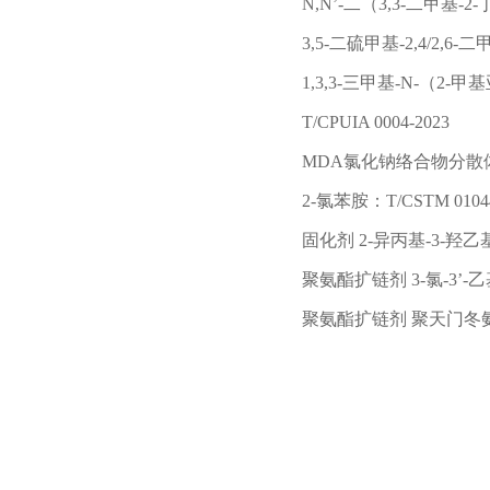
N,N’-二（3,3-二甲基-2-丁
3,5-二硫甲基-2,4/2,6-二
1,3,3-三甲基-N-（2
T/CPUIA 0004-2023
MDA氯化钠络合物分散体（31
2-
氯苯胺：
T/CSTM 010
固化剂
2-异丙基-3-羟乙基
聚氨酯扩链剂
3-氯-3’-
聚氨酯扩链剂
聚天门冬