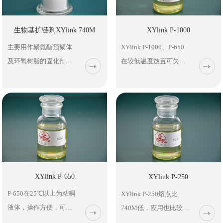
生物基扩链剂XYlink 740M
XYlink P-1000
主要用作聚氨酯预聚体
XYlink P-1000、P-650
及环氧树脂的固化剂，
在较低温度放置可失去
可用于弹性体、胶黏
流动性或变成蜡状，温
剂、涂料、密封/灌封胶
热到25℃以上为粘稠液
等。使用该固化剂时，
体，操作方便，可在室
操作宽容度较大，可手
温下与TDI型和MDI型预
工或自动化浇注。它更
聚体混合、浇注和固
适合采用热浇注工艺与
化，特别适用于现场加
TDI(80/20)-聚醚型或聚
工，制备弹性聚氨酯材
酯型聚氨酯预聚体混
料。
XYlink P-650
XYlink P-250
合，制备的弹性体具有
P-650在25℃以上为粘稠
XYlink P-250熔点比
优良的力学性能、耐热
液体，操作方便，可在
740M低，应用也比较方
性、耐水解性、电性
室温下与TDI型和MDI型
便，制品硬度比基于较