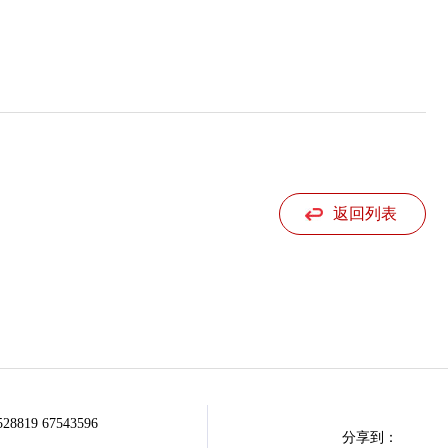
返回列表
528819 67543596
分享到：